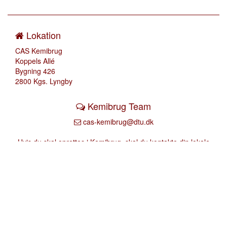
Lokation
CAS Kemibrug
Koppels Allé
Bygning 426
2800 Kgs. Lyngby
Kemibrug Team
cas-kemibrug@dtu.dk
Hvis du skal oprettes i Kemibrug, skal du kontakte din lokale
kemibrug ansvarlig.
Find vejledninger og nyhedsbreve under venstremenu
"Vejledninger og anden information fra Kemibrug"
Samarbejde