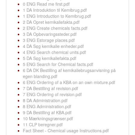
0 ENG Read me first.pdf
1 DA Introduktion til Kemibrug.pdf
1 ENG Introduction to Kemibrug.pdf
2 DA Opret kemikaliefakta.pdf
2 ENG Create chemicals facts.pdf
3 DA Opbevaringssteder.pdf
3 ENG Estorage places.pdf
4 DA S¢g kemikalie enheder.pdf
4 ENG Search chemical units.pdf
5 DA S¢g kemikaliefakta.pdf
5 ENG Search for Chemical facts.pdf
6 DA DK Bestilling af kemikaliebrugsanvisning på
egen blanding.pdf
6 ENG Ordering of a KBA on an own mixture.pdf
7 DA Bestilling af revision.pdf
7 ENG Ordering of revision.pdf
8 DA Administration.pdf
8 ENG Administration.pdf
9 DA Bestilling af KBA.pdf
10 Mærkningsgrænser.pdf
11 CLP beregner.pdf
Fact Sheet - Chemical usage Instructions.pdf